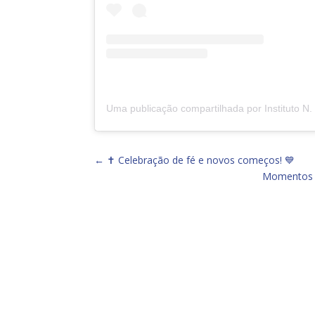
←
✝️ Celebração de fé e novos começos! 💙
Momentos q