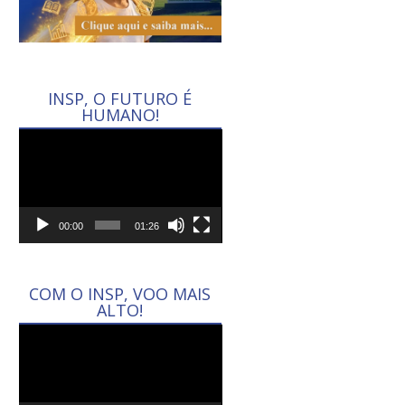
INSP, O FUTURO É
HUMANO!
Tocador
de
vídeo
00:00
01:26
COM O INSP, VOO MAIS
ALTO!
Tocador
de
vídeo