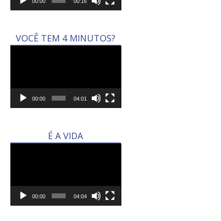
00:00
00:16
VOCÊ TEM 4 MINUTOS?
Tocador
de
vídeo
00:00
04:01
É A VIDA
Tocador
de
vídeo
00:00
04:04