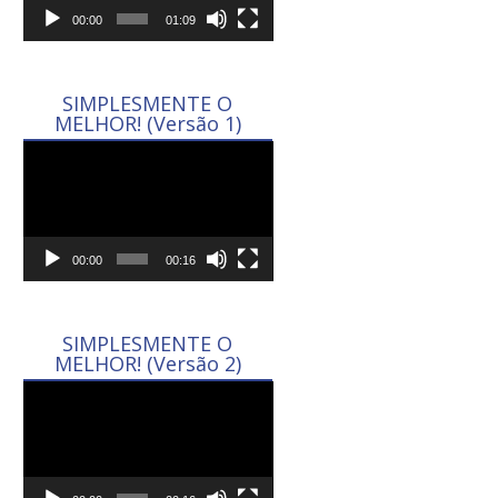
00:00
01:09
SIMPLESMENTE O
MELHOR! (Versão 1)
Tocador
de
vídeo
00:00
00:16
SIMPLESMENTE O
MELHOR! (Versão 2)
Tocador
de
vídeo