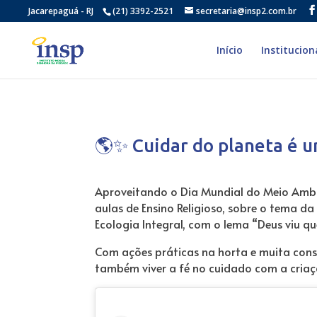
Jacarepaguá - RJ
(21) 3392-2521
secretaria@insp2.com.br
Início
Institucion
🌎✨ Cuidar do planeta é 
Aproveitando o Dia Mundial do Meio Ambien
aulas de Ensino Religioso, sobre o tema 
Ecologia Integral, com o lema “Deus viu q
Com ações práticas na horta e muita consc
também viver a fé no cuidado com a criaç