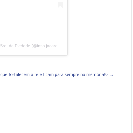
Uma publicação compartilhada por Instituto N. Sra. da Piedade (@insp.jacarepagua)
ue fortalecem a fé e ficam para sempre na memória!✨
→