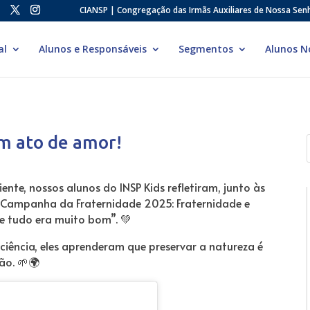
CIANSP | Congregação das Irmãs Auxiliares de Nossa Sen
al
Alunos e Responsáveis
Segmentos
Alunos N
um ato de amor!
te, nossos alunos do INSP Kids refletiram, junto às
da Campanha da Fraternidade 2025: Fraternidade e
ue tudo era muito bom”. 💚
iência, eles aprenderam que preservar a natureza é
ão. 🌱🌍