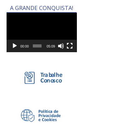
A GRANDE CONQUISTA!
Tocador
de
vídeo
00:00
05:09