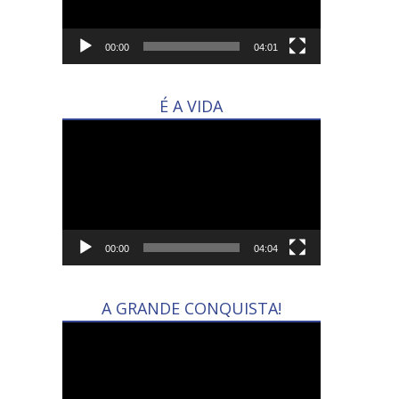
00:00
04:01
É A VIDA
Tocador
de
vídeo
00:00
04:04
A GRANDE CONQUISTA!
Tocador
de
vídeo