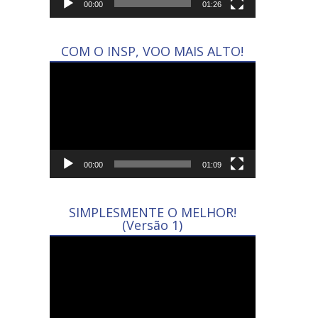
00:00
01:26
COM O INSP, VOO MAIS ALTO!
Tocador
de
vídeo
00:00
01:09
SIMPLESMENTE O MELHOR!
(Versão 1)
Tocador
de
vídeo