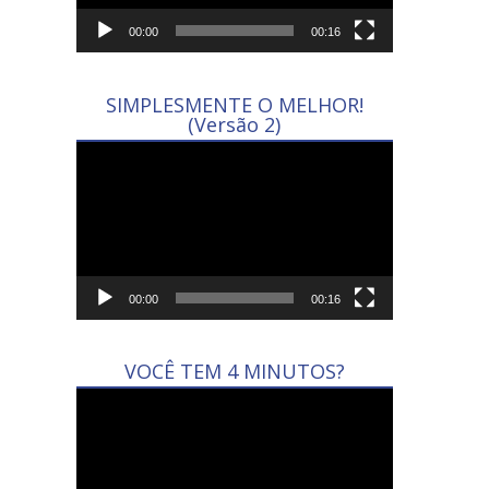
00:00
00:16
SIMPLESMENTE O MELHOR!
(Versão 2)
Tocador
de
vídeo
00:00
00:16
VOCÊ TEM 4 MINUTOS?
Tocador
de
vídeo