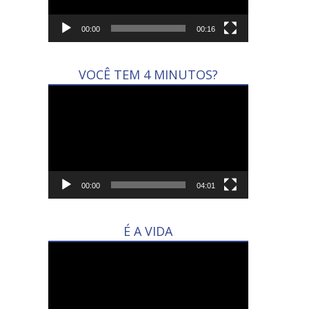
00:00
00:16
VOCÊ TEM 4 MINUTOS?
Tocador
de
vídeo
00:00
04:01
É A VIDA
Tocador
de
vídeo