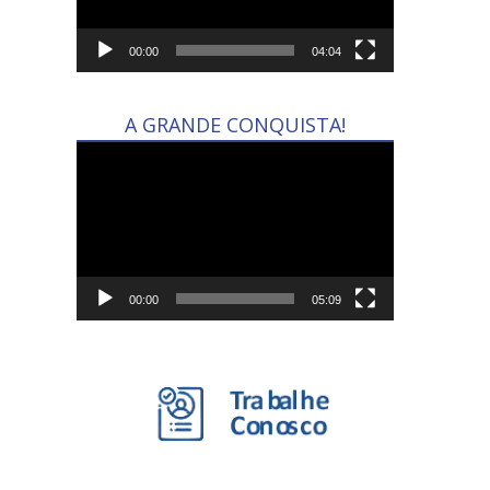
00:00
04:04
A GRANDE CONQUISTA!
Tocador
de
vídeo
00:00
05:09