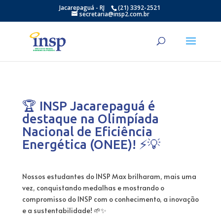
Jacarepaguá - RJ
(21) 3392-2521
secretaria@insp2.com.br
🏆 INSP Jacarepaguá é
destaque na Olimpíada
Nacional de Eficiência
Energética (ONEE)! ⚡💡
Nossos estudantes do INSP Max brilharam, mais uma
vez, conquistando medalhas e mostrando o
compromisso do INSP com o conhecimento, a inovação
e a sustentabilidade! 🌱✨