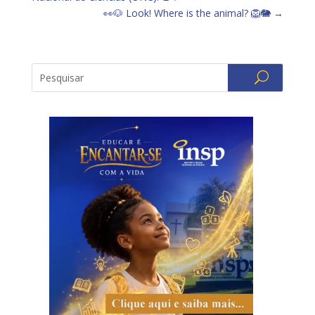
👀🐶 Look! Where is the animal? 🦁🐘
→