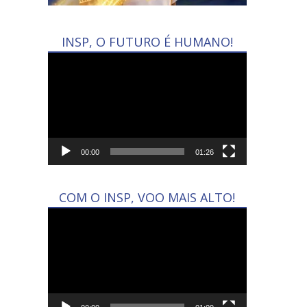
INSP, O FUTURO É HUMANO!
Tocador
de
vídeo
00:00
01:26
COM O INSP, VOO MAIS ALTO!
Tocador
de
vídeo