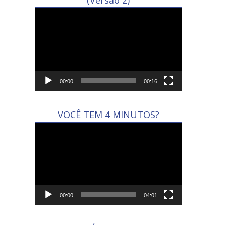
(Versão 2)
Tocador
de
vídeo
00:00
00:16
VOCÊ TEM 4 MINUTOS?
Tocador
de
vídeo
00:00
04:01