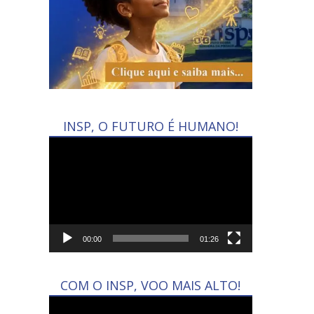
INSP, O FUTURO É HUMANO!
Tocador
de
vídeo
00:00
01:26
COM O INSP, VOO MAIS ALTO!
Tocador