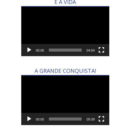
É A VIDA
Tocador
de
vídeo
00:00
04:04
A GRANDE CONQUISTA!
Tocador
de
vídeo
00:00
05:09