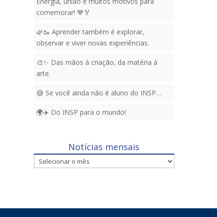
Energia, união e muitos motivos para
comemorar! 💙🏅
🌿🥾 Aprender também é explorar,
observar e viver novas experiências.
🎨✨ Das mãos à criação, da matéria à
arte.
😅 Se você ainda não é aluno do INSP…
🌍✈️ Do INSP para o mundo!
Notícias mensais
Notícias
mensais