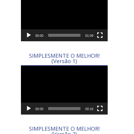
de
vídeo
00:00
01:09
SIMPLESMENTE O MELHOR!
(Versão 1)
Tocador
de
vídeo
00:00
00:16
SIMPLESMENTE O MELHOR!