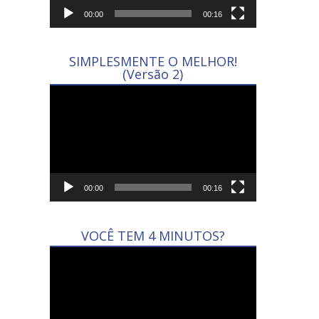
00:00
00:16
SIMPLESMENTE O MELHOR!
(Versão 2)
Tocador
de
vídeo
00:00
00:16
VOCÊ TEM 4 MINUTOS?
Tocador
de
vídeo