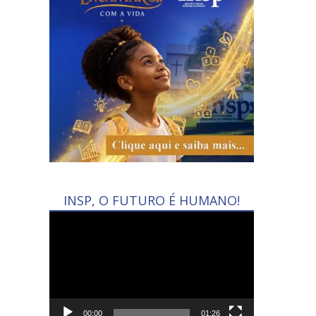
INSP, O FUTURO É HUMANO!
Tocador
de
vídeo
00:00
01:26