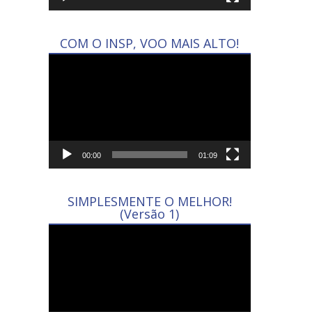
COM O INSP, VOO MAIS ALTO!
Tocador
de
vídeo
00:00
01:09
SIMPLESMENTE O MELHOR!
(Versão 1)
Tocador
de
vídeo