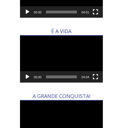
00:00
04:01
É A VIDA
Tocador
de
vídeo
00:00
04:04
A GRANDE CONQUISTA!
Tocador
de
vídeo