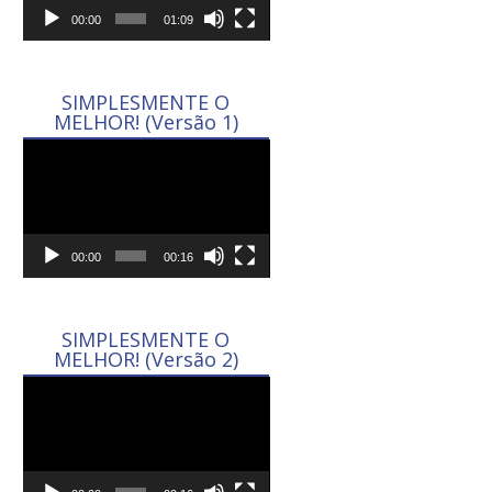
00:00
01:09
SIMPLESMENTE O
MELHOR! (Versão 1)
Tocador
de
vídeo
00:00
00:16
SIMPLESMENTE O
MELHOR! (Versão 2)
Tocador
de
vídeo