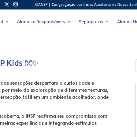
CIANSP | Congregação das Irmãs Auxiliares de Nossa Sen
al
Alunos e Responsáveis
Segmentos
Alunos N
SP Kids 👐✨
al das sensações despertam a curiosidade e
 por meio da exploração de diferentes texturas,
ercepção tátil em um ambiente acolhedor, onde
coberta, o INSP reafirma seu compromisso com
meiras experiências e integrando estímulos