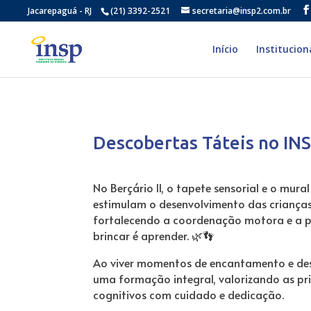
Jacarepaguá - RJ
(21) 3392-2521
secretaria@insp2.com.br
Início
Institucion
Descobertas Táteis no IN
No Berçário II, o tapete sensorial e o mur
estimulam o desenvolvimento das crianças
fortalecendo a coordenação motora e a p
brincar é aprender. 🌿👣
Ao viver momentos de encantamento e des
uma formação integral, valorizando as pri
cognitivos com cuidado e dedicação.