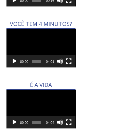
00:00
00:16
VOCÊ TEM 4 MINUTOS?
Tocador
de
vídeo
00:00
04:01
É A VIDA
Tocador
de
vídeo
00:00
04:04