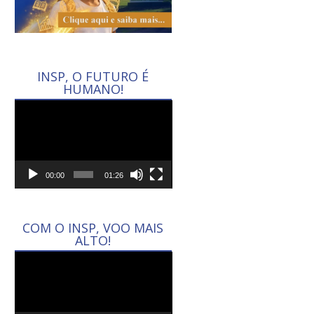
INSP, O FUTURO É
HUMANO!
Tocador
de
vídeo
00:00
01:26
COM O INSP, VOO MAIS
ALTO!
Tocador
de
vídeo