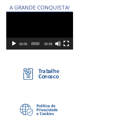
A GRANDE CONQUISTA!
Tocador
de
vídeo
00:00
05:09