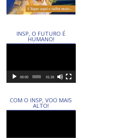
INSP, O FUTURO É
HUMANO!
Tocador
de
vídeo
00:00
01:26
COM O INSP, VOO MAIS
ALTO!
Tocador
de
vídeo