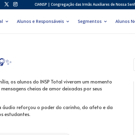
CIANSP | Congregação das Irmãs Auxiliares de Nossa Sen
al
Alunos e Responsáveis
Segmentos
Alunos N
🎧✨
mília, os alunos do INSP Total viveram um momento
ir mensagens cheias de amor deixadas por seus
a áudio reforçou o poder do carinho, do afeto e da
s estudantes.