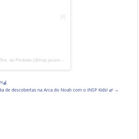
Uma publicação compartilhada por Instituto N. Sra. da Piedade (@insp.jacarepagua)
P!🍎
ia de descobertas na Arca do Noah com o INSP Kids! 🌿
→