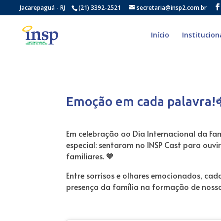
Jacarepaguá - RJ
(21) 3392-2521
secretaria@insp2.com.br
Início
Institucion
Emoção em cada palavra!
Em celebração ao Dia Internacional da Fa
especial: sentaram no INSP Cast para ouv
familiares. 💙
Entre sorrisos e olhares emocionados, cad
presença da família na formação de nosso