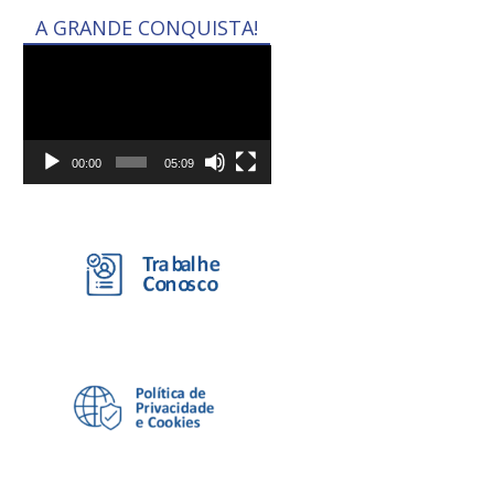
A GRANDE CONQUISTA!
Tocador
de
vídeo
00:00
05:09