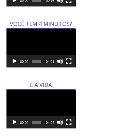
00:00
00:16
VOCÊ TEM 4 MINUTOS?
Tocador
de
vídeo
00:00
04:01
É A VIDA
Tocador
de
vídeo
00:00
04:04