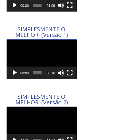
00:00
01:09
SIMPLESMENTE O
MELHOR! (Versão 1)
Tocador
de
vídeo
00:00
00:16
SIMPLESMENTE O
MELHOR! (Versão 2)
Tocador
de
vídeo