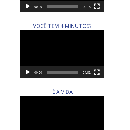
00:00
00:16
VOCÊ TEM 4 MINUTOS?
Tocador
de
vídeo
00:00
04:01
É A VIDA
Tocador
de
vídeo