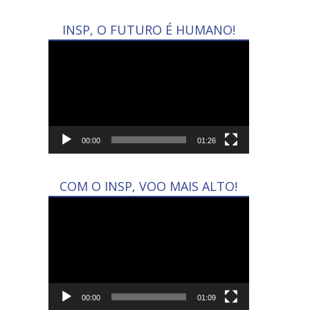
INSP, O FUTURO É HUMANO!
Tocador
de
vídeo
00:00
01:26
COM O INSP, VOO MAIS ALTO!
Tocador
de
vídeo
00:00
01:09