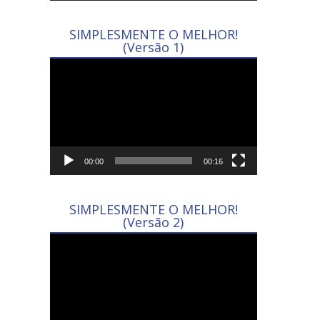
SIMPLESMENTE O MELHOR!
(Versão 1)
Tocador
de
vídeo
00:00
00:16
SIMPLESMENTE O MELHOR!
(Versão 2)
Tocador
de
vídeo