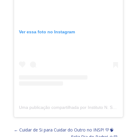
Ver essa foto no Instagram
Uma publicação compartilhada por Instituto N. Sra. da Piedade (@insp.jacarepagua)
←
Cuidar de Si para Cuidar do Outro no INSP! 💛🧠
Feliz Dia do Padre! 🙏💛
→