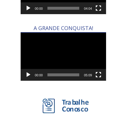
00:00
04:04
A GRANDE CONQUISTA!
Tocador
de
vídeo
00:00
05:09