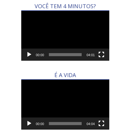
VOCÊ TEM 4 MINUTOS?
Tocador
de
vídeo
00:00
04:01
É A VIDA
Tocador
de
vídeo
00:00
04:04