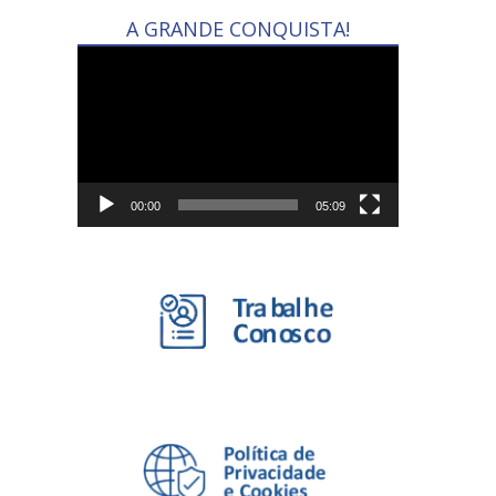
A GRANDE CONQUISTA!
Tocador
de
vídeo
00:00
05:09