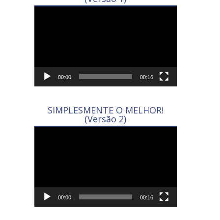
Tocador
de
vídeo
00:00
00:16
SIMPLESMENTE O MELHOR!
(Versão 2)
Tocador
de
vídeo
00:00
00:16