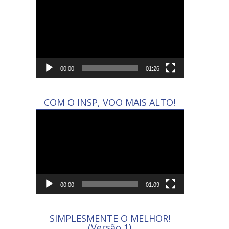
Tocador
de
vídeo
00:00
01:26
COM O INSP, VOO MAIS ALTO!
Tocador
de
vídeo
00:00
01:09
SIMPLESMENTE O MELHOR!
(Versão 1)