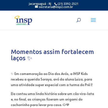
Jacarepaguá - RJ
(21) 3392-2521
secretaria@insp2.com.br
Momentos assim fortalecem
laços ✨
✨ Em comemoração ao Dia dos Avós, a INSP Kids
recebeu a querida Soraya, avó da aluna Luiza, para
uma atividade super especial com a turma do Pré I!
Ela contou uma linda história sobre um cão vira-lata
e, no final, as crianças fizeram um origami do
cachorrinho para levar pra casa. 🐶💙