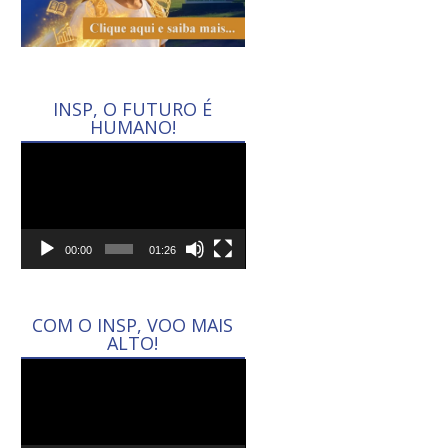
INSP, O FUTURO É
HUMANO!
Tocador
de
vídeo
00:00
01:26
COM O INSP, VOO MAIS
ALTO!
Tocador
de
vídeo