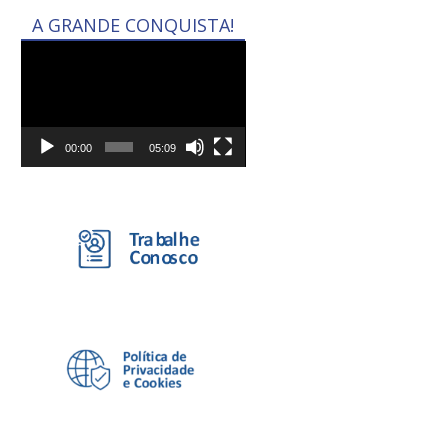
A GRANDE CONQUISTA!
Tocador
de
vídeo
00:00
05:09