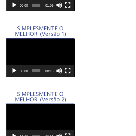
00:00
01:09
SIMPLESMENTE O
MELHOR! (Versão 1)
Tocador
de
vídeo
00:00
00:16
SIMPLESMENTE O
MELHOR! (Versão 2)
Tocador
de
vídeo