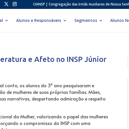
CIANSP | Congregação das Irmãs Auxiliares de Nossa Sen
al
Alunos e Responsáveis
Segmentos
Alunos N
teratura e Afeto no INSP Júnior
l conto, os alunos do 3º ano pesquisaram e
ão de mulheres de suas próprias famílias. Mães,
ssas narrativas, despertando admiração e respeito
cional da Mulher, valorizando o papel das mulheres
reforçando o compromisso do INSP com uma