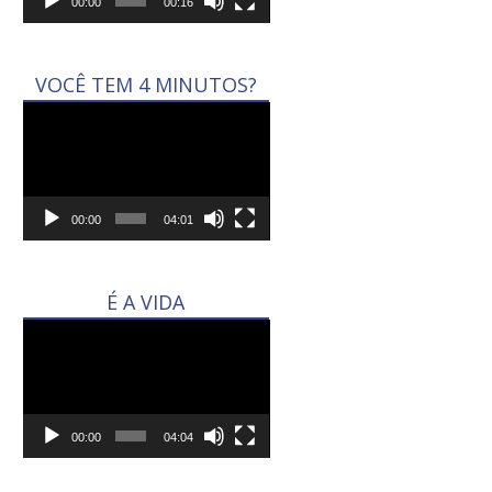
00:00
00:16
VOCÊ TEM 4 MINUTOS?
Tocador
de
vídeo
00:00
04:01
É A VIDA
Tocador
de
vídeo
00:00
04:04