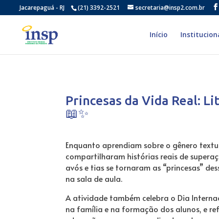
Jacarepaguá - RJ
(21) 3392-2521
secretaria@insp2.com.br
Início
Institucion
Princesas da Vida Real: Li
📖✨
Enquanto aprendiam sobre o gênero textua
compartilharam histórias reais de superaç
avós e tias se tornaram as “princesas” de
na sala de aula.
A atividade também celebra o Dia Interna
na família e na formação dos alunos, e 