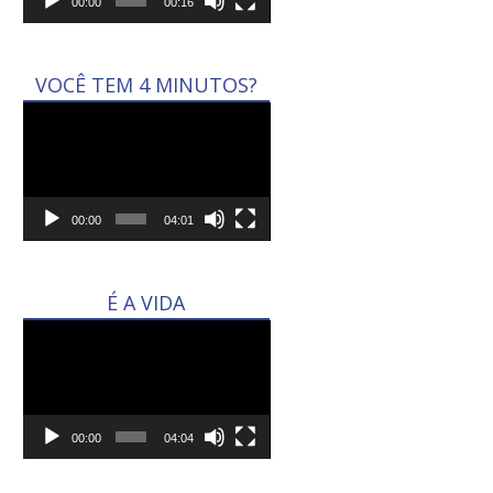
00:00
00:16
VOCÊ TEM 4 MINUTOS?
Tocador
de
vídeo
00:00
04:01
É A VIDA
Tocador
de
vídeo
00:00
04:04