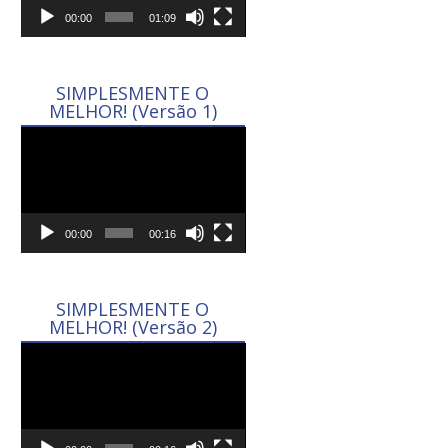
00:00
01:09
SIMPLESMENTE O
MELHOR! (Versão 1)
Tocador
de
vídeo
00:00
00:16
SIMPLESMENTE O
MELHOR! (Versão 2)
Tocador
de
vídeo