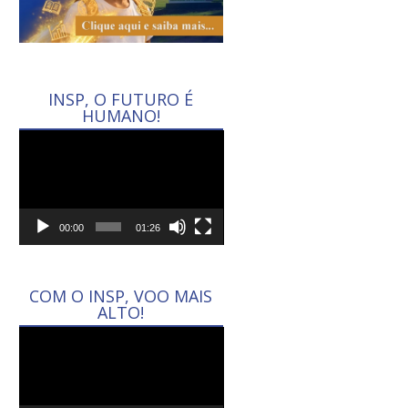
INSP, O FUTURO É
HUMANO!
Tocador
de
vídeo
00:00
01:26
COM O INSP, VOO MAIS
ALTO!
Tocador
de
vídeo