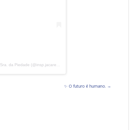
Uma publicação compartilhada por Instituto N. Sra. da Piedade (@insp.jacarepagua)
✨ O futuro é humano.
→