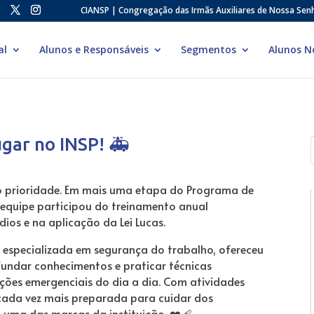
CIANSP | Congregação das Irmãs Auxiliares de Nossa Sen
al
Alunos e Responsáveis
Segmentos
Alunos N
gar no INSP! 🚑
do prioridade. Em mais uma etapa do Programa de
 equipe participou do treinamento anual
dios e na aplicação da Lei Lucas.
 especializada em segurança do trabalho, ofereceu
fundar conhecimentos e praticar técnicas
ões emergenciais do dia a dia. Com atividades
á cada vez mais preparada para cuidar dos
 uma das marcas da instituição. ❤‍🩹