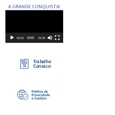
A GRANDE CONQUISTA!
Tocador
de
vídeo
00:00
05:09