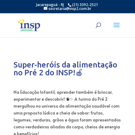
Jacarepaguá - RJ
(21) 3392-2521
secretaria@insp2.com.br
Super-heróis da alimentação
no Pré 2 do INSP!🍎
Na Educação Infantil, aprender também é brincar,
experimentar e descobrir! 🧠✨ A turma do Pré 2
mergulhou no universo da alimentação saudável com
uma proposta lúdica e cheia de sabor: frutas,
legumes, verduras, grãos e água foram apresentados
como verdadeiros aliados do corpo, cheios de energia
e benefícios!