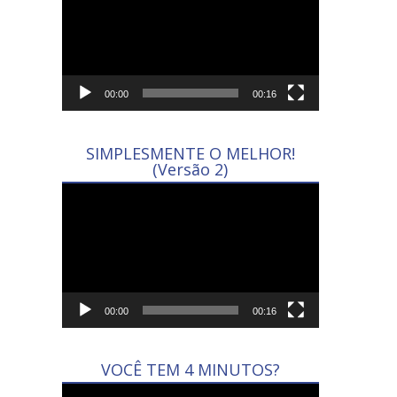
vídeo
00:00
00:16
SIMPLESMENTE O MELHOR!
(Versão 2)
Tocador
de
vídeo
00:00
00:16
VOCÊ TEM 4 MINUTOS?
Tocador