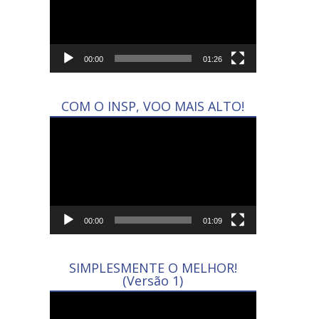
00:00
01:26
COM O INSP, VOO MAIS ALTO!
Tocador
de
vídeo
00:00
01:09
SIMPLESMENTE O MELHOR!
(Versão 1)
Tocador
de