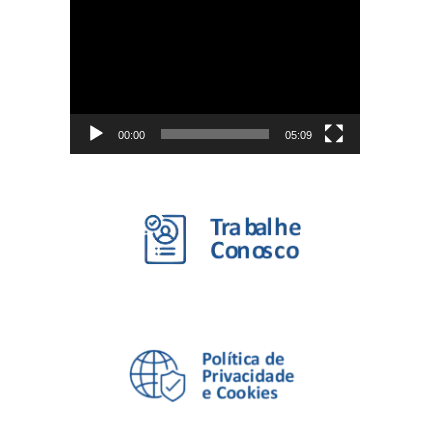
Tocador
de
vídeo
00:00
05:09