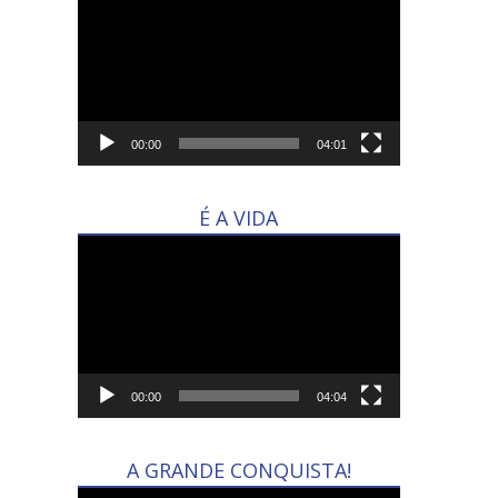
de
vídeo
00:00
04:01
É A VIDA
Tocador
de
vídeo
00:00
04:04
A GRANDE CONQUISTA!