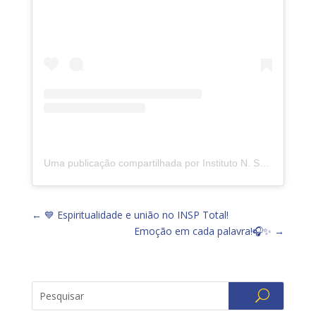
Uma publicação compartilhada por Instituto N. Sra. da Piedade (@insp.jacarepagua)
←
💙 Espiritualidade e união no INSP Total!
Emoção em cada palavra!🎧✨
→