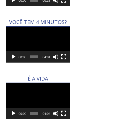
00:00
00:16
VOCÊ TEM 4 MINUTOS?
Tocador
de
vídeo
00:00
04:01
É A VIDA
Tocador
de
vídeo
00:00
04:04