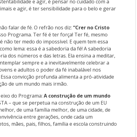
stentabilidade e agir, é pensar no cuidado com a
imais e agir, é ter sensibilidade para o belo e gerar
ão falar de fé. O refrão nos diz:
“Crer no Cristo
osso Programa. Ter fé é ter força! Ter fé, mesmo
, é não ter medo do impossível. E quem tem essa
como lema: essa é a sabedoria da fé! A sabedoria
ia dos números e das letras. Ela ensina a meditar,
contemplar sempre e a inevitavelmente celebrar a
ovens e adultos o poder da fé inabalável nos
Essa convicção profunda alimenta a pró-atividade
ução de um mundo mais irmão.
o eixo do Programa:
A construção de um mundo
A – que se perpetua na construção de um EU
melhor, de uma família melhor, de uma cidade, de
convivência entre gerações, onde cada um
os, mães, pais, filhos, família e escola construindo