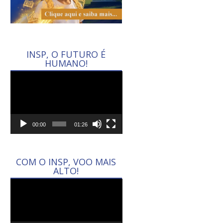
INSP, O FUTURO É
HUMANO!
Tocador
de
vídeo
00:00
01:26
COM O INSP, VOO MAIS
ALTO!
Tocador
de
vídeo