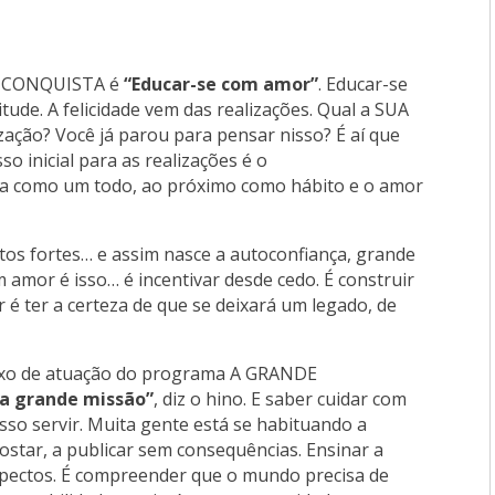
 CONQUISTA é
“Educar-se com amor”
. Educar-se
de. A felicidade vem das realizações. Qual a SUA
zação? Você já parou para pensar nisso? É aí que
sso inicial para as realizações é o
da como um todo, ao próximo como hábito e o amor
tos fortes… e assim nasce a autoconfiança, grande
 amor é isso… é incentivar desde cedo. É construir
r é ter a certeza de que se deixará um legado, de
ixo de atuação do programa A GRANDE
ssa grande missão”
, diz o hino. E saber cuidar com
sso servir. Muita gente está se habituando a
gostar, a publicar sem consequências. Ensinar a
 aspectos. É compreender que o mundo precisa de