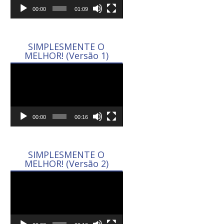
00:00
01:09
SIMPLESMENTE O
MELHOR! (Versão 1)
Tocador
de
vídeo
00:00
00:16
SIMPLESMENTE O
MELHOR! (Versão 2)
Tocador
de
vídeo