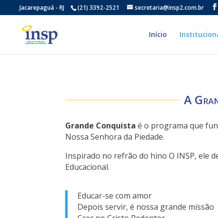
Jacarepaguá - RJ
(21) 3392-2521
secretaria@insp2.com.br
Início
Institucion
A Gran
Grande Conquista
é o programa que fund
Nossa Senhora da Piedade.
Inspirado no refrão do hino O INSP, ele d
Educacional.
Educar-se com amor
Depois servir, é nossa grande missão
Crer no Cristo Redentor