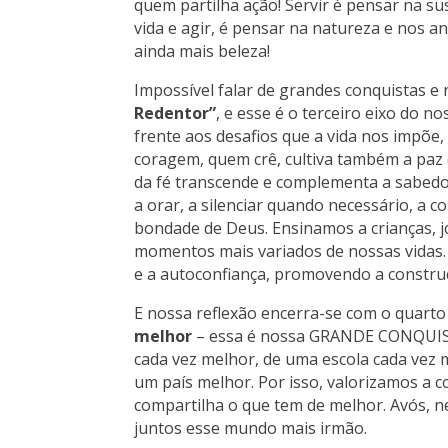
quem partilha ação! Servir é pensar na su
vida e agir, é pensar na natureza e nos an
ainda mais beleza!
Impossível falar de grandes conquistas e n
Redentor”
, e esse é o terceiro eixo do n
frente aos desafios que a vida nos impõe
coragem, quem crê, cultiva também a paz 
da fé transcende e complementa a sabedor
a orar, a silenciar quando necessário, a 
bondade de Deus. Ensinamos a crianças, j
momentos mais variados de nossas vidas. 
e a autoconfiança, promovendo a constr
E nossa reflexão encerra-se com o quart
melhor
– essa é nossa GRANDE CONQUIST
cada vez melhor, de uma escola cada vez 
um país melhor. Por isso, valorizamos a 
compartilha o que tem de melhor. Avós, net
juntos esse mundo mais irmão.