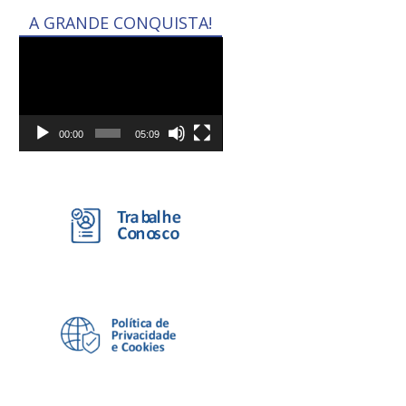
A GRANDE CONQUISTA!
Tocador
de
vídeo
00:00
05:09