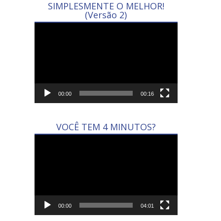
SIMPLESMENTE O MELHOR!
(Versão 2)
Tocador
de
vídeo
00:00
00:16
VOCÊ TEM 4 MINUTOS?
Tocador
de
vídeo
00:00
04:01