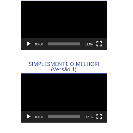
Tocador
de
vídeo
00:00
01:09
SIMPLESMENTE O MELHOR!
(Versão 1)
Tocador
de
vídeo
00:00
00:16