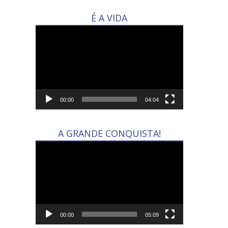
É A VIDA
Tocador
de
vídeo
00:00
04:04
A GRANDE CONQUISTA!
Tocador
de
vídeo
00:00
05:09