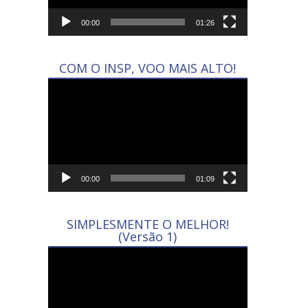
00:00
01:26
COM O INSP, VOO MAIS ALTO!
Tocador
de
vídeo
00:00
01:09
SIMPLESMENTE O MELHOR!
(Versão 1)
Tocador
de
vídeo