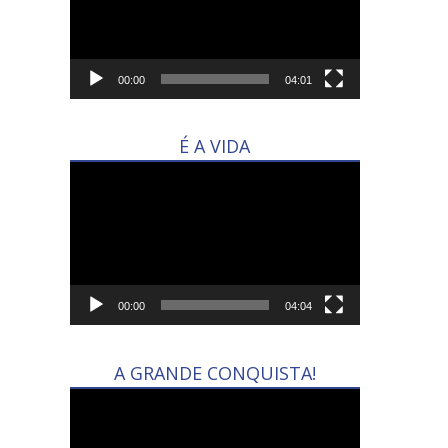
00:00
04:01
É A VIDA
Tocador
de
vídeo
00:00
04:04
A GRANDE CONQUISTA!
Tocador
de
vídeo