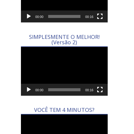
00:00
00:16
SIMPLESMENTE O MELHOR!
(Versão 2)
Tocador
de
vídeo
00:00
00:16
VOCÊ TEM 4 MINUTOS?
Tocador
de
vídeo