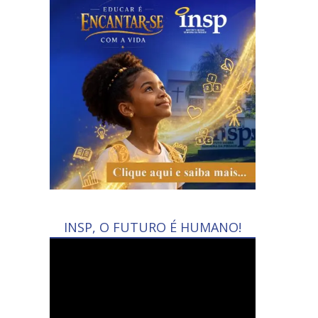
INSP, O FUTURO É HUMANO!
Tocador
de
vídeo