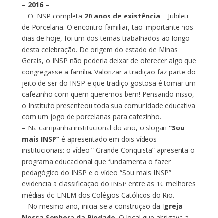
– 2016 –
– O INSP completa
20 anos de existência
– Jubileu
de Porcelana. O encontro familiar, tão importante nos
dias de hoje, foi um dos temas trabalhados ao longo
desta celebração. De origem do estado de Minas
Gerais, o INSP não poderia deixar de oferecer algo que
congregasse a família. Valorizar a tradição faz parte do
jeito de ser do INSP e que tradiço gostosa é tomar um
cafezinho com quem queremos bem! Pensando nisso,
o Instituto presenteou toda sua comunidade educativa
com um jogo de porcelanas para cafezinho.
– Na campanha institucional do ano, o slogan
”Sou
mais INSP”
é apresentado em dois vídeos
institucionais: o vídeo ” Grande Conquista” apresenta o
programa educacional que fundamenta o fazer
pedagógico do INSP e o vídeo “Sou mais INSP”
evidencia a classificação do INSP entre as 10 melhores
médias do ENEM dos Colégios Católicos do Rio.
– No mesmo ano, inicia-se a construção da
Igreja
Nossa Senhora da Piedade
. O local que abrigava a