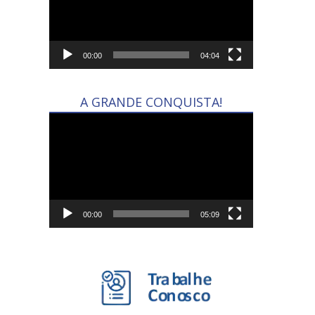
00:00
04:04
A GRANDE CONQUISTA!
Tocador
de
vídeo
00:00
05:09