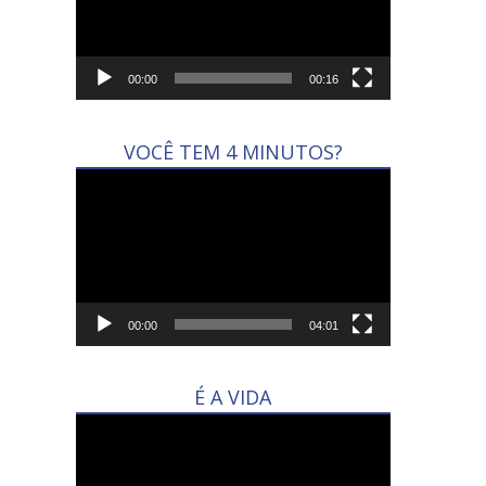
00:00
00:16
VOCÊ TEM 4 MINUTOS?
Tocador
de
vídeo
00:00
04:01
É A VIDA
Tocador
de
vídeo