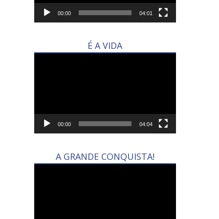
00:00
04:01
É A VIDA
Tocador
de
vídeo
00:00
04:04
A GRANDE CONQUISTA!
Tocador
de
vídeo