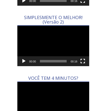
00:00
00:16
SIMPLESMENTE O MELHOR!
(Versão 2)
Tocador
de
vídeo
00:00
00:16
VOCÊ TEM 4 MINUTOS?
Tocador
de
vídeo