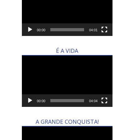
vídeo
00:00
04:01
É A VIDA
Tocador
de
vídeo
00:00
04:04
A GRANDE CONQUISTA!
Tocador
de