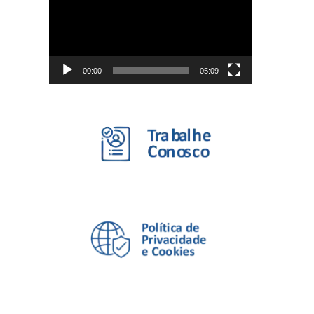
vídeo
00:00
05:09