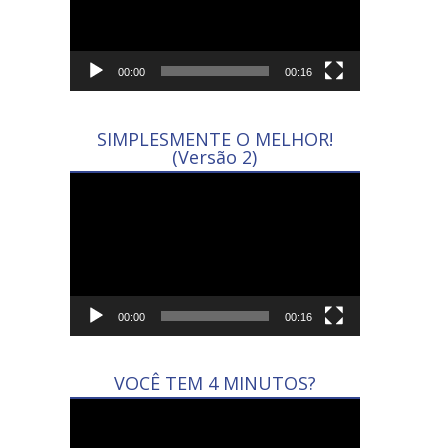
00:00
00:16
SIMPLESMENTE O MELHOR!
(Versão 2)
Tocador
de
vídeo
00:00
00:16
VOCÊ TEM 4 MINUTOS?
Tocador
de