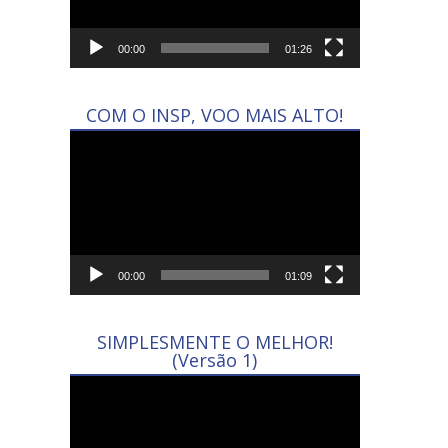
00:00
01:26
COM O INSP, VOO MAIS ALTO!
Tocador
de
vídeo
00:00
01:09
SIMPLESMENTE O MELHOR!
(Versão 1)
Tocador
de
vídeo