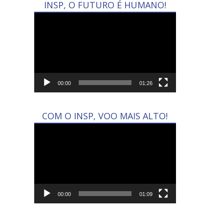
INSP, O FUTURO É HUMANO!
Tocador
de
vídeo
00:00
01:26
COM O INSP, VOO MAIS ALTO!
Tocador
de
vídeo
00:00
01:09