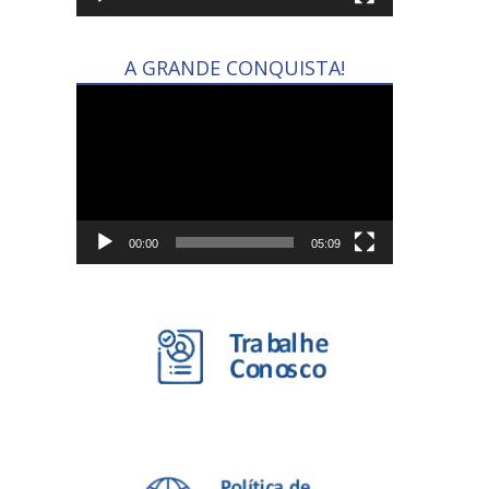
A GRANDE CONQUISTA!
Tocador
de
vídeo
00:00
05:09