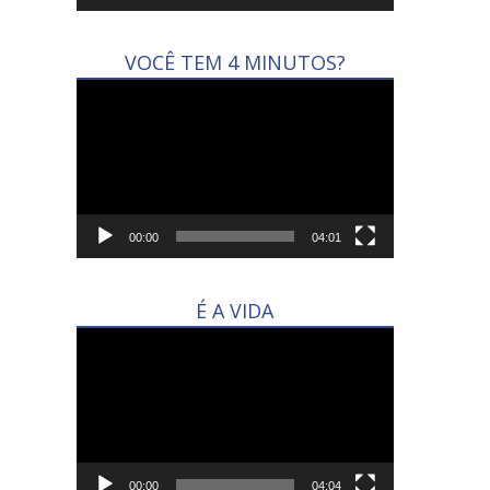
VOCÊ TEM 4 MINUTOS?
Tocador
de
vídeo
00:00
04:01
É A VIDA
Tocador
de
vídeo
00:00
04:04