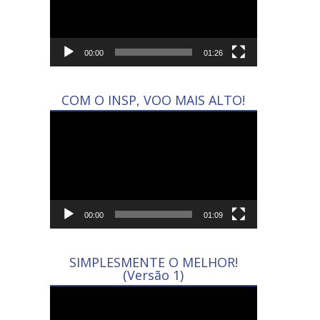
00:00
01:26
COM O INSP, VOO MAIS ALTO!
Tocador
de
vídeo
00:00
01:09
SIMPLESMENTE O MELHOR!
(Versão 1)
Tocador
de