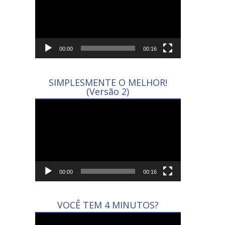
vídeo
00:00
00:16
SIMPLESMENTE O MELHOR!
(Versão 2)
Tocador
de
vídeo
00:00
00:16
VOCÊ TEM 4 MINUTOS?
Tocador