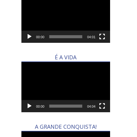
de
vídeo
00:00
04:01
É A VIDA
Tocador
de
vídeo
00:00
04:04
A GRANDE CONQUISTA!
Tocador