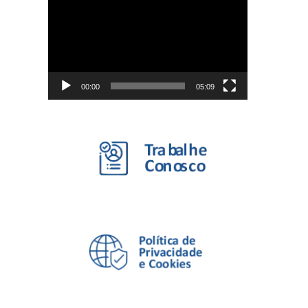
de
vídeo
00:00
05:09