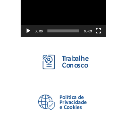
vídeo
00:00
05:09