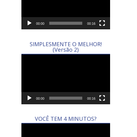
00:00
00:16
SIMPLESMENTE O MELHOR!
(Versão 2)
Tocador
de
vídeo
00:00
00:16
VOCÊ TEM 4 MINUTOS?
Tocador
de