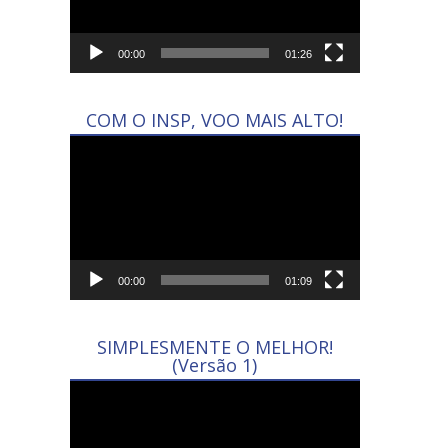
00:00
01:26
COM O INSP, VOO MAIS ALTO!
Tocador
de
vídeo
00:00
01:09
SIMPLESMENTE O MELHOR!
(Versão 1)
Tocador
de
vídeo