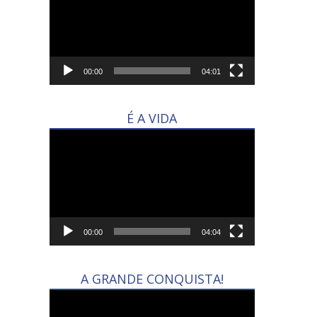
vídeo
00:00
04:01
É A VIDA
Tocador
de
vídeo
00:00
04:04
A GRANDE CONQUISTA!
Tocador
de