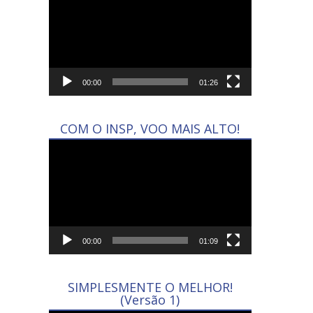
de
vídeo
00:00
01:26
COM O INSP, VOO MAIS ALTO!
Tocador
de
vídeo
00:00
01:09
SIMPLESMENTE O MELHOR!
(Versão 1)