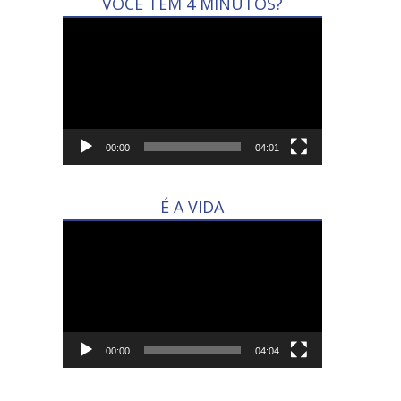
VOCÊ TEM 4 MINUTOS?
Tocador
de
vídeo
00:00
04:01
É A VIDA
Tocador
de
vídeo
00:00
04:04