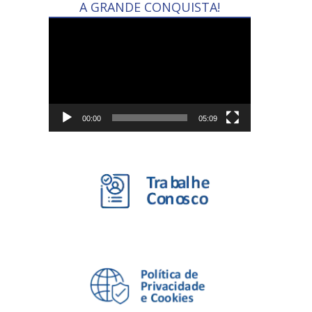
A GRANDE CONQUISTA!
Tocador
de
vídeo
00:00
05:09