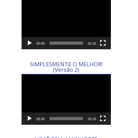
Tocador
de
vídeo
00:00
00:16
SIMPLESMENTE O MELHOR!
(Versão 2)
Tocador
de
vídeo
00:00
00:16