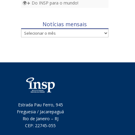
🌍✈️ Do INSP para o mundo!
Notícias mensais
Notícias
mensais
Estrada Pau Ferro, 945
Freguesia / Jacarepaguá
Rio de Janeiro – RJ
CEP:
22745-055