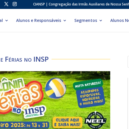
CIANSP | Congregação das Irmãs Auxiliares de Nossa Sen
al
Alunos e Responsáveis
Segmentos
Alunos N
e Férias no INSP