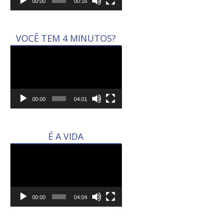
00:00
00:16
VOCÊ TEM 4 MINUTOS?
Tocador
de
vídeo
00:00
04:01
É A VIDA
Tocador
de
vídeo
00:00
04:04