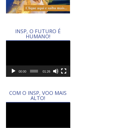
INSP, O FUTURO É
HUMANO!
Tocador
de
vídeo
00:00
01:26
COM O INSP, VOO MAIS
ALTO!
Tocador
de
vídeo