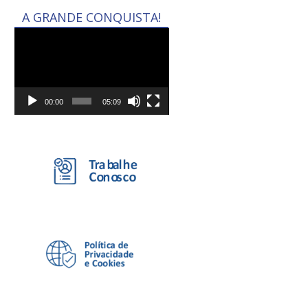
A GRANDE CONQUISTA!
Tocador
de
vídeo
00:00
05:09