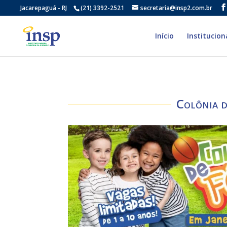
Jacarepaguá - RJ
(21) 3392-2521
secretaria@insp2.com.br
Início
Institucion
Colônia d