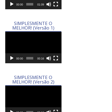
00:00
01:09
SIMPLESMENTE O
MELHOR! (Versão 1)
Tocador
de
vídeo
00:00
00:16
SIMPLESMENTE O
MELHOR! (Versão 2)
Tocador
de
vídeo