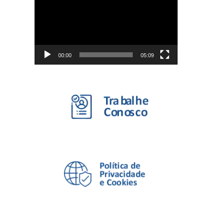
de
vídeo
00:00
05:09