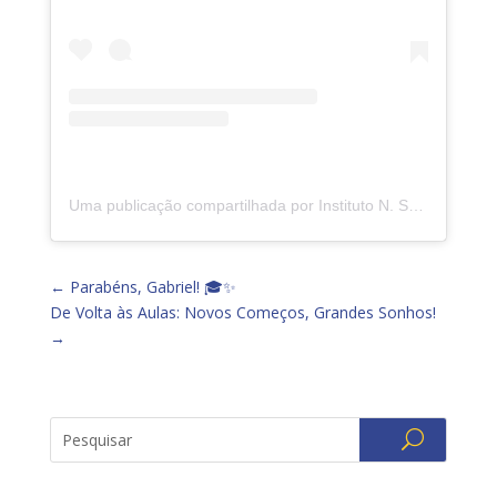
Uma publicação compartilhada por Instituto N. Sra. da Piedade (@insp.jacarepagua)
←
Parabéns, Gabriel! 🎓✨
De Volta às Aulas: Novos Começos, Grandes Sonhos!
→