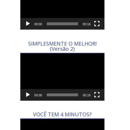
00:00
00:16
SIMPLESMENTE O MELHOR!
(Versão 2)
Tocador
de
vídeo
00:00
00:16
VOCÊ TEM 4 MINUTOS?
Tocador
de