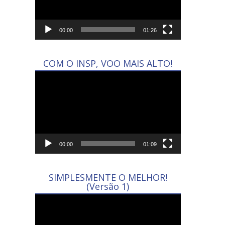
00:00
01:26
COM O INSP, VOO MAIS ALTO!
Tocador
de
vídeo
00:00
01:09
SIMPLESMENTE O MELHOR!
(Versão 1)
Tocador
de
vídeo