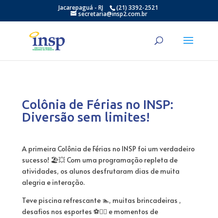
Jacarepaguá - RJ
(21) 3392-2521
secretaria@insp2.com.br
Colônia de Férias no INSP:
Diversão sem limites!
A primeira Colônia de Férias no INSP foi um verdadeiro
sucesso! 🏖️💥 Com uma programação repleta de
atividades, os alunos desfrutaram dias de muita
alegria e interação.
Teve piscina refrescante 🏊, muitas brincadeiras ,
desafios nos esportes ⚽️🤾‍♂️ e momentos de