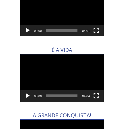
vídeo
00:00
04:01
É A VIDA
Tocador
de
vídeo
00:00
04:04
A GRANDE CONQUISTA!
Tocador