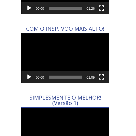
00:00
01:26
COM O INSP, VOO MAIS ALTO!
Tocador
de
vídeo
00:00
01:09
SIMPLESMENTE O MELHOR!
(Versão 1)
Tocador
de
vídeo