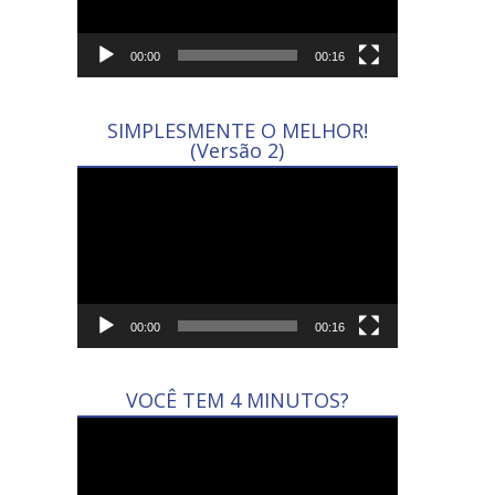
00:00
00:16
SIMPLESMENTE O MELHOR!
(Versão 2)
Tocador
de
vídeo
00:00
00:16
VOCÊ TEM 4 MINUTOS?
Tocador
de
vídeo