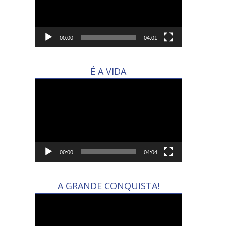
00:00
04:01
É A VIDA
Tocador
de
vídeo
00:00
04:04
A GRANDE CONQUISTA!
Tocador
de
vídeo