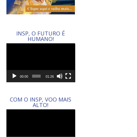
INSP, O FUTURO É
HUMANO!
Tocador
de
vídeo
00:00
01:26
COM O INSP, VOO MAIS
ALTO!
Tocador
de
vídeo