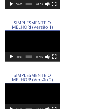
00:00
01:09
SIMPLESMENTE O
MELHOR! (Versão 1)
Tocador
de
vídeo
00:00
00:16
SIMPLESMENTE O
MELHOR! (Versão 2)
Tocador
de
vídeo