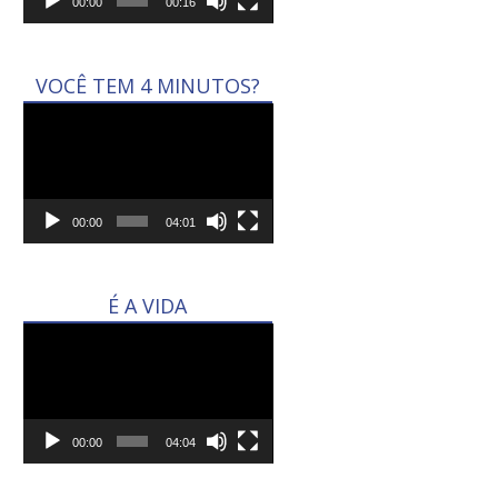
00:00
00:16
VOCÊ TEM 4 MINUTOS?
Tocador
de
vídeo
00:00
04:01
É A VIDA
Tocador
de
vídeo
00:00
04:04