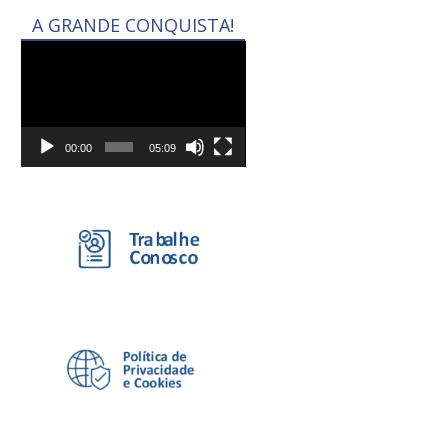
A GRANDE CONQUISTA!
Tocador
de
vídeo
00:00
05:09