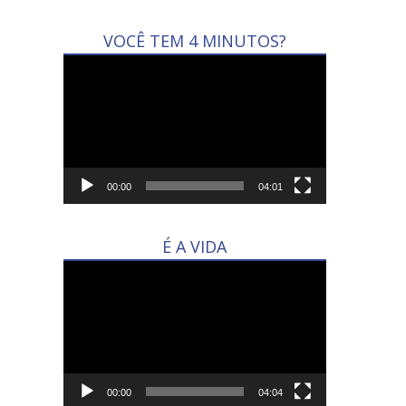
VOCÊ TEM 4 MINUTOS?
Tocador
de
vídeo
00:00
04:01
É A VIDA
Tocador
de
vídeo
00:00
04:04