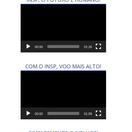
Tocador
de
vídeo
00:00
01:26
COM O INSP, VOO MAIS ALTO!
Tocador
de
vídeo
00:00
01:09