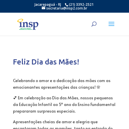
Jacarepaguá - RJ
(21) 3392-2521
secretaria@insp2.com.br
Feliz Dia das Mães!
Celebrando o amor e a dedicação das mães com as
emocionantes apresentações das crianças! 🌸
💕 Em celebração ao Dia das Mães, nossos pequenos
da Educação Infantil ao 5º ano do Ensino Fundamental
prepararam surpresas especiais.
Apresentações cheias de amor e alegria que
encantaram todas as mamães, tanto na entrada do