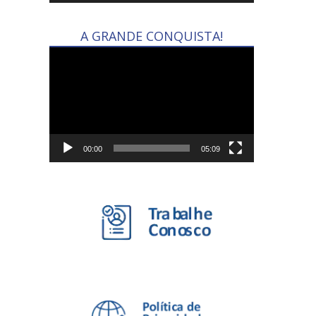
A GRANDE CONQUISTA!
Tocador
de
vídeo
00:00
05:09