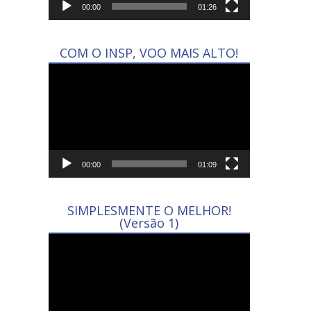
00:00
01:26
COM O INSP, VOO MAIS ALTO!
Tocador
de
vídeo
00:00
01:09
SIMPLESMENTE O MELHOR!
(Versão 1)
Tocador
de
vídeo