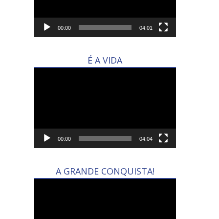
00:00
04:01
É A VIDA
Tocador
de
vídeo
00:00
04:04
A GRANDE CONQUISTA!
Tocador
de
vídeo