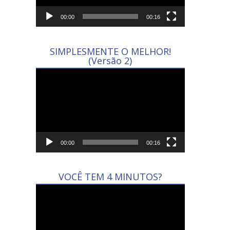
00:00
00:16
SIMPLESMENTE O MELHOR!
(Versão 2)
Tocador
de
vídeo
00:00
00:16
VOCÊ TEM 4 MINUTOS?
Tocador
de
vídeo