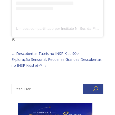
Um post compartilhado por Instituto N. Sra. da Piedade (@insp.jacarepagua)
13
←
Descobertas Táteis no INSP Kids 👐✨
Exploração Sensorial: Pequenas Grandes Descobertas
no INSP Kids! 🍎🌱
→