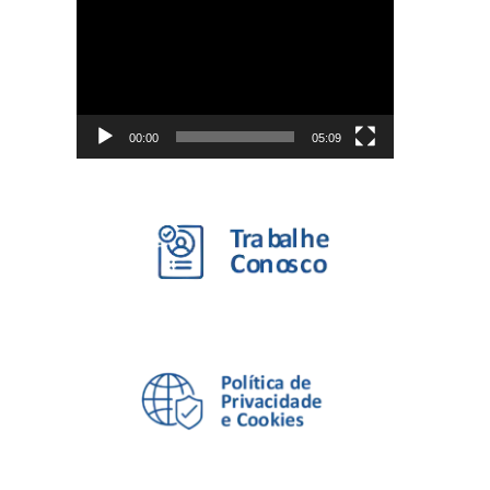
de
vídeo
00:00
05:09