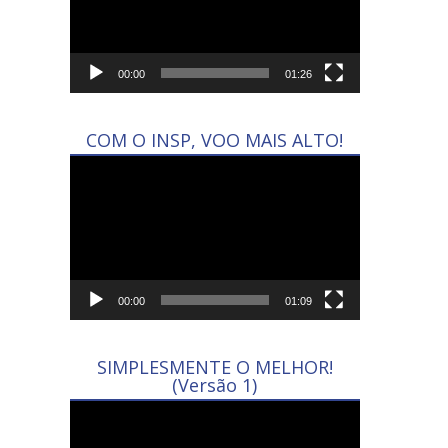
00:00
01:26
COM O INSP, VOO MAIS ALTO!
Tocador
de
vídeo
00:00
01:09
SIMPLESMENTE O MELHOR!
(Versão 1)
Tocador
de