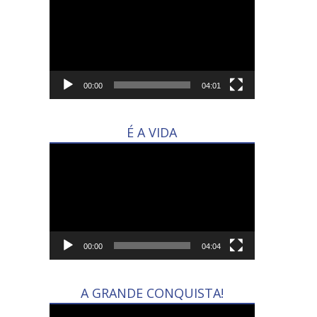
de
vídeo
00:00
04:01
É A VIDA
Tocador
de
vídeo
00:00
04:04
A GRANDE CONQUISTA!
Tocador