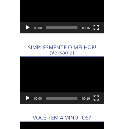
vídeo
00:00
00:16
SIMPLESMENTE O MELHOR!
(Versão 2)
Tocador
de
vídeo
00:00
00:16
VOCÊ TEM 4 MINUTOS?
Tocador