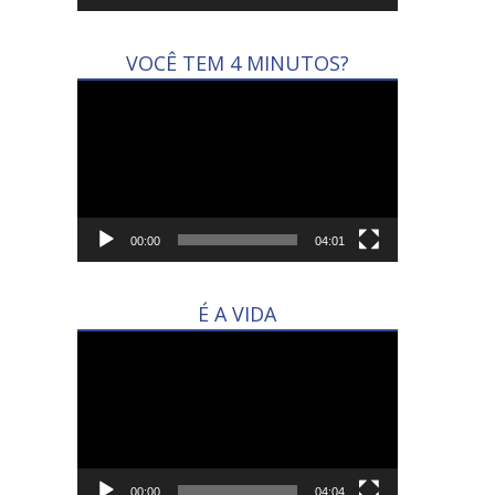
VOCÊ TEM 4 MINUTOS?
Tocador
de
vídeo
00:00
04:01
É A VIDA
Tocador
de
vídeo
00:00
04:04