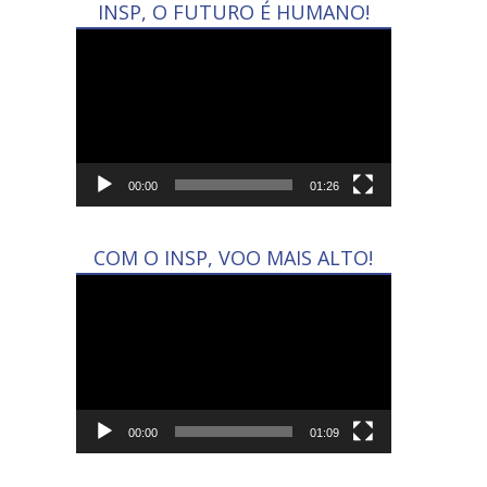
INSP, O FUTURO É HUMANO!
Tocador
de
vídeo
00:00
01:26
COM O INSP, VOO MAIS ALTO!
Tocador
de
vídeo
00:00
01:09