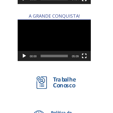
A GRANDE CONQUISTA!
Tocador
de
vídeo
00:00
05:09