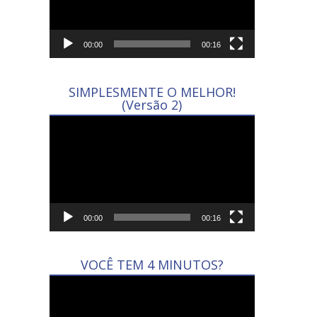
00:00
00:16
SIMPLESMENTE O MELHOR!
(Versão 2)
Tocador
de
vídeo
00:00
00:16
VOCÊ TEM 4 MINUTOS?
Tocador
de
vídeo