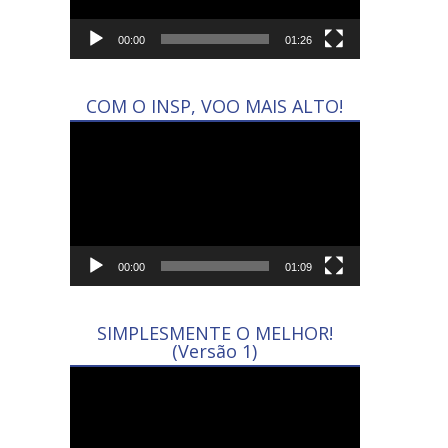
00:00
01:26
COM O INSP, VOO MAIS ALTO!
Tocador
de
vídeo
00:00
01:09
SIMPLESMENTE O MELHOR!
(Versão 1)
Tocador
de
vídeo