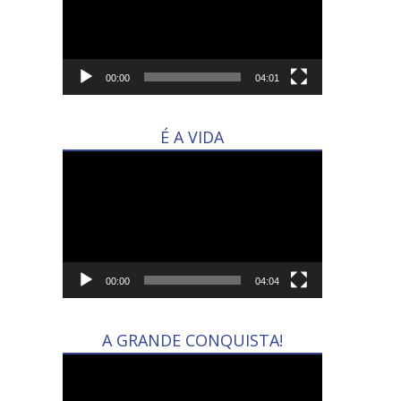
00:00
04:01
É A VIDA
Tocador
de
vídeo
00:00
04:04
A GRANDE CONQUISTA!
Tocador
de