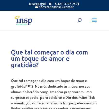
Jacarepaguá - RJ
(21) 3392-2521
secretaria@insp2.com.br
Que tal começar o dia com
um toque de amor e
gratidão?
Que tal começar o dia com um toque de amor e
gratidão? 💖🌷 No mês dedicado às mães, nossos
alunos do horário complementar prepararam uma
surpresa especial para celebrar o Dia das Mães! Sob
a orientação da teacher Viviane Fragoso, eles criaram
lindos cartões repletos de desenhos e mensagens