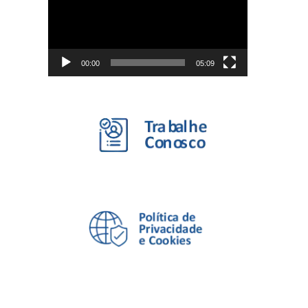
vídeo
00:00
05:09