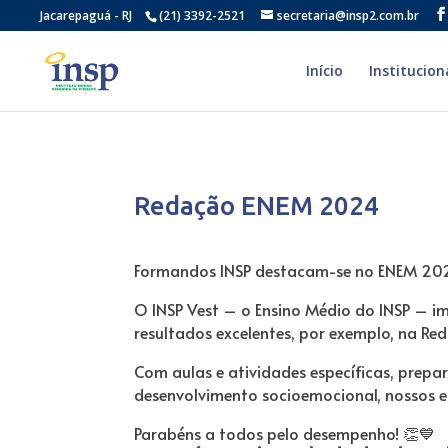
Jacarepaguá - RJ
(21) 3392-2521
secretaria@insp2.com.br
Início
Institucion
Redação ENEM 2024
Formandos INSP destacam-se no ENEM 202
O INSP Vest – o Ensino Médio do INSP – i
resultados excelentes, por exemplo, na R
Com aulas e atividades específicas, prepa
desenvolvimento socioemocional, nossos e
Parabéns a todos pelo desempenho! 👏💙