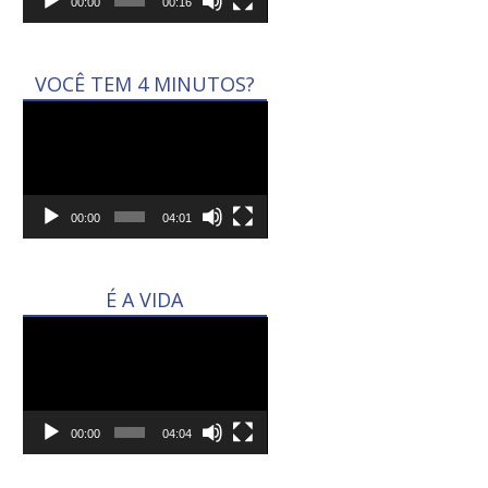
00:00
00:16
VOCÊ TEM 4 MINUTOS?
Tocador
de
vídeo
00:00
04:01
É A VIDA
Tocador
de
vídeo
00:00
04:04