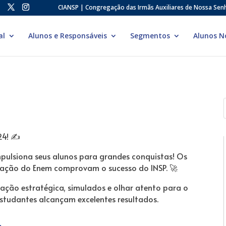
CIANSP | Congregação das Irmãs Auxiliares de Nossa Sen
al
Alunos e Responsáveis
Segmentos
Alunos N
4! ✍️
mpulsiona seus alunos para grandes conquistas! Os
edação do Enem comprovam o sucesso do INSP. 🚀
ração estratégica, simulados e olhar atento para o
studantes alcançam excelentes resultados.