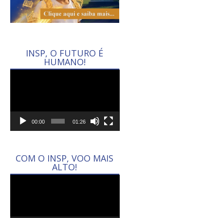
INSP, O FUTURO É
HUMANO!
Tocador
de
vídeo
00:00
01:26
COM O INSP, VOO MAIS
ALTO!
Tocador
de
vídeo