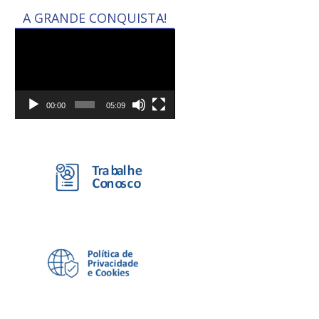
A GRANDE CONQUISTA!
Tocador
de
vídeo
00:00
05:09