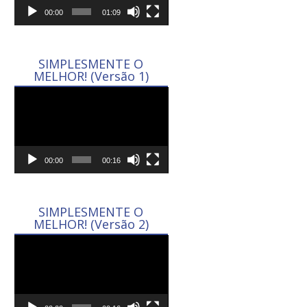
00:00
01:09
SIMPLESMENTE O
MELHOR! (Versão 1)
Tocador
de
vídeo
00:00
00:16
SIMPLESMENTE O
MELHOR! (Versão 2)
Tocador
de
vídeo