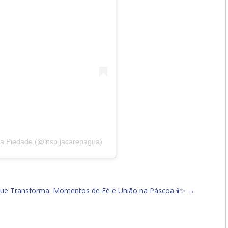
 da Piedade (@insp.jacarepagua)
que Transforma: Momentos de Fé e União na Páscoa 🕯️✨
→