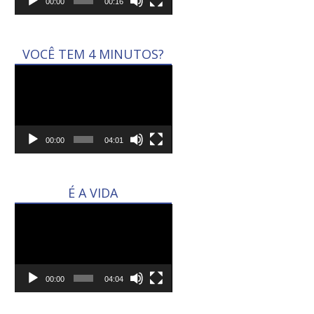
00:00
00:16
VOCÊ TEM 4 MINUTOS?
Tocador
de
vídeo
00:00
04:01
É A VIDA
Tocador
de
vídeo
00:00
04:04