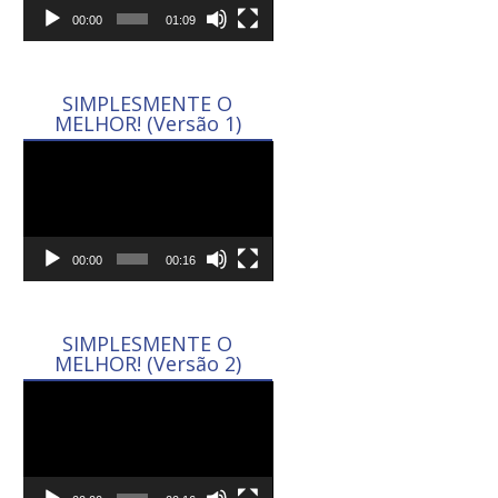
00:00
01:09
SIMPLESMENTE O
MELHOR! (Versão 1)
Tocador
de
vídeo
00:00
00:16
SIMPLESMENTE O
MELHOR! (Versão 2)
Tocador
de
vídeo