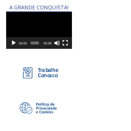
A GRANDE CONQUISTA!
Tocador
de
vídeo
00:00
05:09