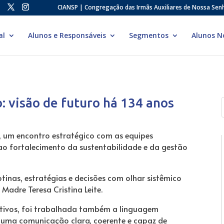
CIANSP | Congregação das Irmãs Auxiliares de Nossa Sen
al
Alunos e Responsáveis
Segmentos
Alunos N
 visão de futuro há 134 anos
e, um encontro estratégico com as equipes
o ao fortalecimento da sustentabilidade e da gestão
inas, estratégias e decisões com olhar sistêmico
Madre Teresa Cristina Leite.
ativos, foi trabalhada também a linguagem
m uma comunicação clara, coerente e capaz de