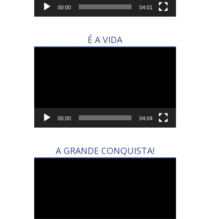
00:00
04:01
É A VIDA
Tocador
de
vídeo
00:00
04:04
A GRANDE CONQUISTA!
Tocador
de
vídeo