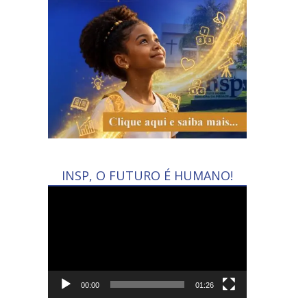
INSP, O FUTURO É HUMANO!
Tocador
de
vídeo
00:00
01:26