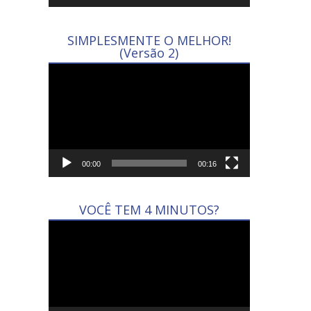
SIMPLESMENTE O MELHOR!
(Versão 2)
Tocador
de
vídeo
00:00
00:16
VOCÊ TEM 4 MINUTOS?
Tocador
de
vídeo