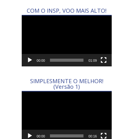
COM O INSP, VOO MAIS ALTO!
Tocador
de
vídeo
00:00
01:09
SIMPLESMENTE O MELHOR!
(Versão 1)
Tocador
de
vídeo
00:00
00:16