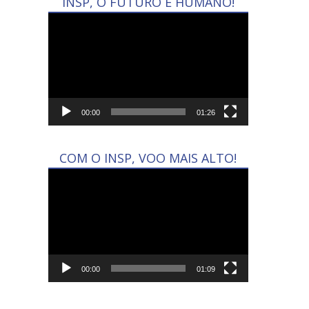
INSP, O FUTURO É HUMANO!
Tocador
de
vídeo
00:00
01:26
COM O INSP, VOO MAIS ALTO!
Tocador
de
vídeo
00:00
01:09