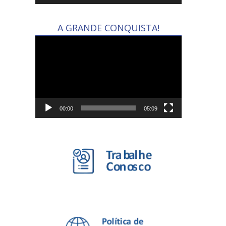
A GRANDE CONQUISTA!
Tocador
de
vídeo
00:00
05:09