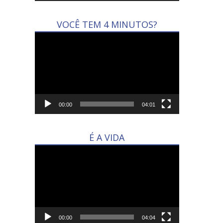
VOCÊ TEM 4 MINUTOS?
Tocador
de
vídeo
00:00
04:01
É A VIDA
Tocador
de
vídeo
00:00
04:04