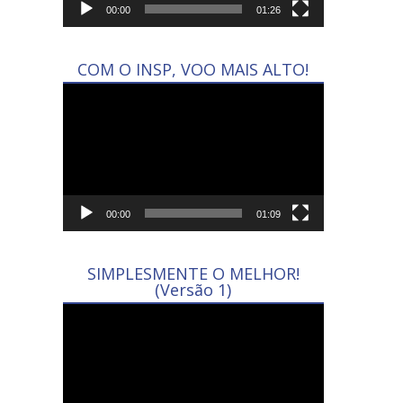
00:00
01:26
COM O INSP, VOO MAIS ALTO!
Tocador
de
vídeo
00:00
01:09
SIMPLESMENTE O MELHOR!
(Versão 1)
Tocador
de
vídeo