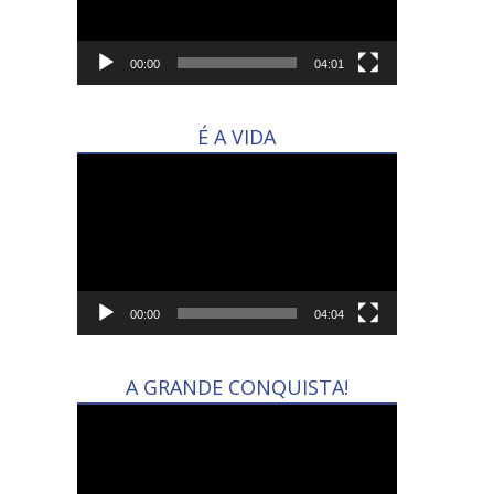
00:00
04:01
É A VIDA
Tocador
de
vídeo
00:00
04:04
A GRANDE CONQUISTA!
Tocador
de
vídeo