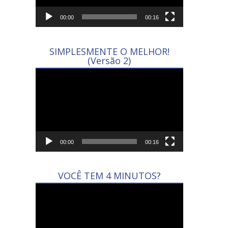
00:00
00:16
SIMPLESMENTE O MELHOR!
(Versão 2)
Tocador
de
vídeo
00:00
00:16
VOCÊ TEM 4 MINUTOS?
Tocador
de
vídeo