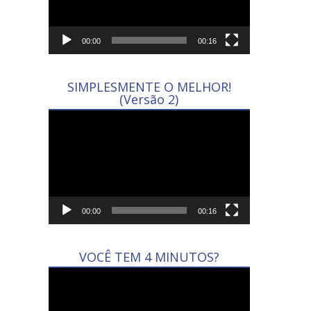
00:00
00:16
SIMPLESMENTE O MELHOR!
(Versão 2)
Tocador
de
vídeo
00:00
00:16
VOCÊ TEM 4 MINUTOS?
Tocador
de
vídeo