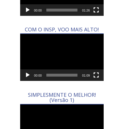
00:00
01:26
COM O INSP, VOO MAIS ALTO!
Tocador
de
vídeo
00:00
01:09
SIMPLESMENTE O MELHOR!
(Versão 1)
Tocador
de
vídeo