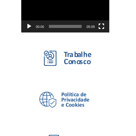
vídeo
00:00
05:09