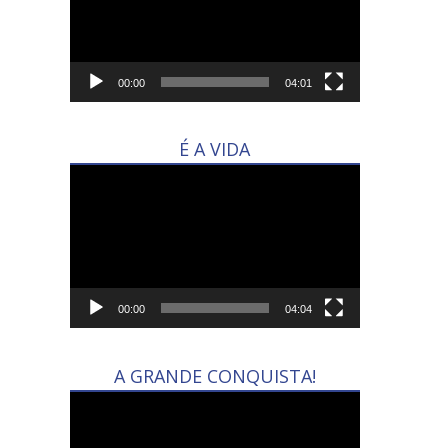
00:00
04:01
É A VIDA
Tocador
de
vídeo
00:00
04:04
A GRANDE CONQUISTA!
Tocador
de