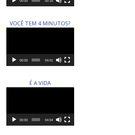
00:00
00:16
VOCÊ TEM 4 MINUTOS?
Tocador
de
vídeo
00:00
04:01
É A VIDA
Tocador
de
vídeo
00:00
04:04