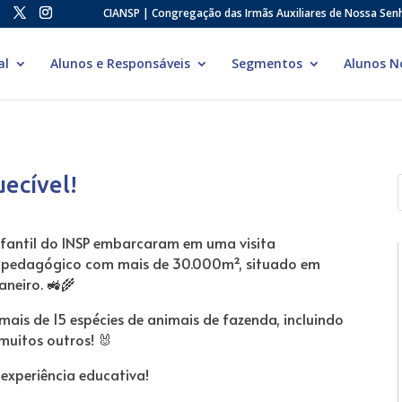
CIANSP | Congregação das Irmãs Auxiliares de Nossa Sen
al
Alunos e Responsáveis
Segmentos
Alunos N
ecível!
fantil do INSP embarcaram em uma visita
e pedagógico com mais de 30.000m², situado em
aneiro. 🚜🌾
ais de 15 espécies de animais de fazenda, incluindo
 muitos outros! 🐰
experiência educativa!