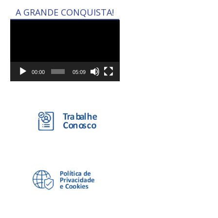
A GRANDE CONQUISTA!
Tocador
de
vídeo
00:00
05:09