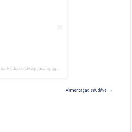
Uma publicação partilhada por Instituto N. Sra. da Piedade (@insp.jacarepagua)
Alimentação saudável
→