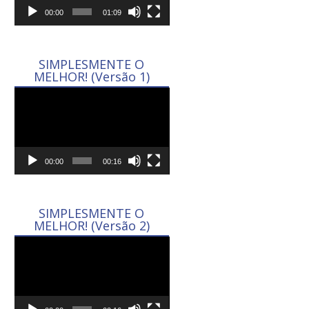
00:00
01:09
SIMPLESMENTE O
MELHOR! (Versão 1)
Tocador
de
vídeo
00:00
00:16
SIMPLESMENTE O
MELHOR! (Versão 2)
Tocador
de
vídeo