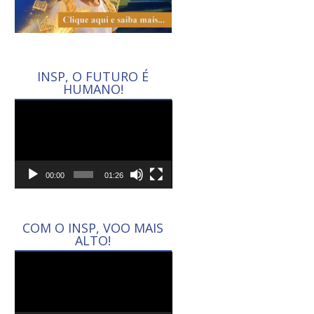
INSP, O FUTURO É
HUMANO!
Tocador
de
vídeo
00:00
01:26
COM O INSP, VOO MAIS
ALTO!
Tocador
de
vídeo