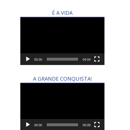
É A VIDA
Tocador
de
vídeo
00:00
04:04
A GRANDE CONQUISTA!
Tocador
de
vídeo
00:00
05:09