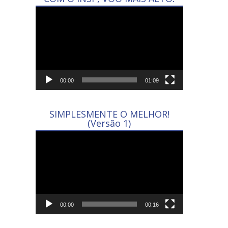
Tocador
de
vídeo
00:00
01:09
SIMPLESMENTE O MELHOR!
(Versão 1)
Tocador
de
vídeo
00:00
00:16