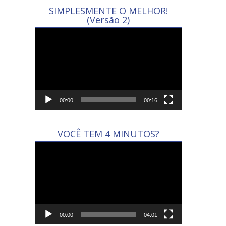
SIMPLESMENTE O MELHOR!
(Versão 2)
Tocador
de
vídeo
00:00
00:16
VOCÊ TEM 4 MINUTOS?
Tocador
de
vídeo
00:00
04:01