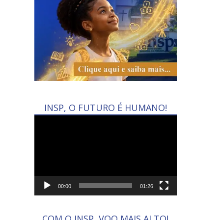
INSP, O FUTURO É HUMANO!
Tocador
de
vídeo
00:00
01:26
COM O INSP, VOO MAIS ALTO!